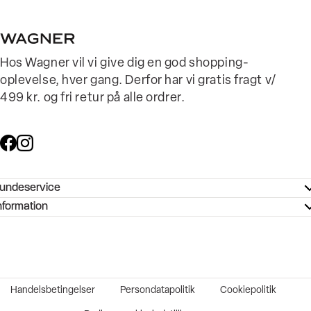
Hos Wagner vil vi give dig en god shopping-
oplevelse, hver gang. Derfor har vi gratis fragt v/
499 kr. og fri retur på alle ordrer.
undeservice
ndeservice - Hjælpecenter
nformation
ories - Inspiration
ntakt os
ørrelsesguide
tikker
b og karriere
turnering
okumentation
Handelsbetingelser
Persondatapolitik
Cookiepolitik
rtrudt køb