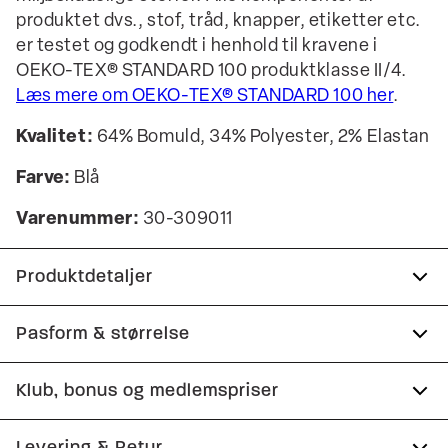
produktet dvs., stof, tråd, knapper, etiketter etc.
er testet og godkendt i henhold til kravene i
OEKO-TEX® STANDARD 100 produktklasse II/4.
Læs mere om OEKO-TEX® STANDARD 100 her
.
Kvalitet:
64% Bomuld, 34% Polyester, 2% Elastan
Farve:
Blå
Varenummer:
30-309011
Produktdetaljer
Manchetten lukkes med to knapper.
Pasform & størrelse
Fremstillet i bomuldsblend med stretch for
Fit:
Relaxed fit
Klub, bonus og medlemspriser
ekstra komfort.
Logomærke nederst på venstre side.
Tæt pasform, der sidder til uden at være stram
Tilmeld dig Club Wagner helt gratis.