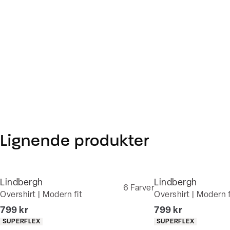
Lignende produkter
Lindbergh
Lindbergh
6
Farver
Overshirt | Modern fit
Overshirt | Modern f
I alt (inkl. rabat)
I alt (inkl. rabat)
799 kr
799 kr
Produkt egenskaber
Produkt egenskaber
SUPERFLEX
SUPERFLEX