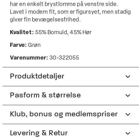
har en enkelt brystlomme på venstre side.
Lavet i modern fit, som er figursyet, men stadig
giver fin bevægelsesfrihed.
Kvalitet:
55% Bomuld, 45% Hør
Farve:
Grøn
Varenummer:
30-322055
Produktdetaljer
Pasform & størrelse
Lomme på brystet.
Skjorten har én knap på manchetterne.
Fit:
Klub, bonus og medlemspriser
Modern fit
Fremstillet i bomuldsblend med hør.
Produktnr.: 30-322055
Figursyet pasform, der stadig giver fin
Tilmeld dig Club Wagner helt gratis.
Levering & Retur
bevægelsesfrihed