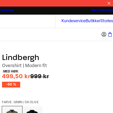
IS RETUR
BYT I 365 DAGE
Tidløse poloshirts
Overshirts
Bison
Kundeservice
Butikker
Stories
Lindbergh
Overshirt | Modern fit
Produkt egenskaber
MED HØR
I alt (uden rabat)
499,50 kr
999 kr
-50 %
FARVE: GRØN / DK OLIVE