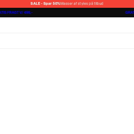
SALE - Spar 50%
Masser af styles på tilbud
TIS FRAGT V/ 499,-
GRAT
Jakkesæt fra 1499,-
Cashmere Touch Pants
Lindbergh
r