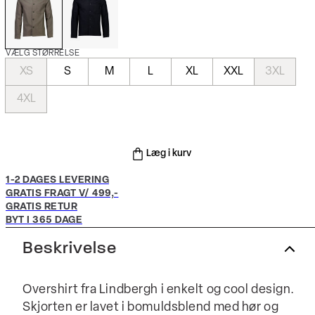
VÆLG STØRRELSE
XS
S
M
L
XL
XXL
3XL
4XL
Læg i kurv
1-2 DAGES LEVERING
GRATIS FRAGT V/ 499,-
GRATIS RETUR
BYT I 365 DAGE
Beskrivelse
Overshirt fra Lindbergh i enkelt og cool design.
Skjorten er lavet i bomuldsblend med hør og