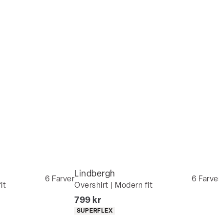
Lindbergh
6
Farver
6
Farve
it
Overshirt | Modern fit
I alt (inkl. rabat)
799 kr
Produkt egenskaber
SUPERFLEX