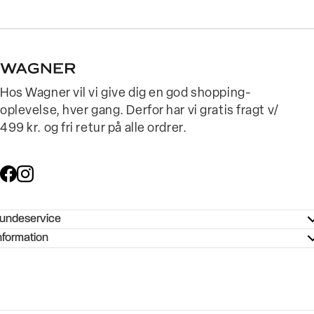
Hos Wagner vil vi give dig en god shopping-
oplevelse, hver gang. Derfor har vi gratis fragt v/
499 kr. og fri retur på alle ordrer.
undeservice
ndeservice - Hjælpecenter
nformation
ories - Inspiration
ntakt os
ørrelsesguide
tikker
b og karriere
turnering