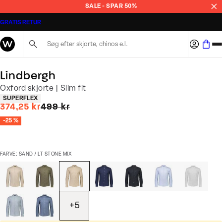
SALE - SPAR 50%
GRATIS RETUR
Søg her...
Lindbergh
Oxford skjorte | Slim fit
Produkt egenskaber
SUPERFLEX
I alt (uden rabat)
374,25 kr
499 kr
-25 %
FARVE: SAND / LT STONE MIX
+
5