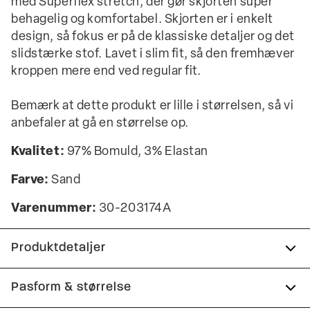
med Superflex stretch, der gør skjorten super
behagelig og komfortabel. Skjorten er i enkelt
design, så fokus er på de klassiske detaljer og det
slidstærke stof. Lavet i slim fit, så den fremhæver
kroppen mere end ved regular fit.
Bemærk at dette produkt er lille i størrelsen, så vi
anbefaler at gå en størrelse op.
Kvalitet:
97% Bomuld, 3% Elastan
Farve:
Sand
Varenummer:
30-203174A
Produktdetaljer
Lavet med Superflex, der giver ekstra
Pasform & størrelse
elasticitet og komfort.