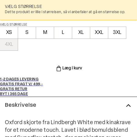
VÆLG STØRRELSE
Dette produkt er lille i størrelsen, så vi anbefaler at gå en størrelse op.
VÆLG STØRRELSE
XS
S
M
L
XL
XXL
3XL
4XL
Læg i kurv
1-2 DAGES LEVERING
GRATIS FRAGT V/ 499,-
GRATIS RETUR
BYT I 365 DAGE
Beskrivelse
Oxford skjorte fra Lindbergh White med kinakrave
for et moderne touch. Lavet i blød bomuldsblend