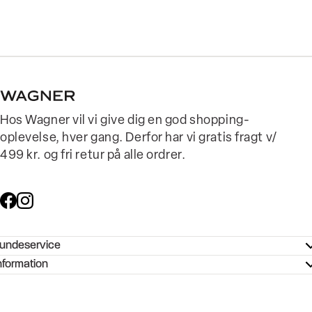
Hos Wagner vil vi give dig en god shopping-
oplevelse, hver gang. Derfor har vi gratis fragt v/
499 kr. og fri retur på alle ordrer.
undeservice
ndeservice - Hjælpecenter
nformation
ories - Inspiration
ntakt os
ørrelsesguide
tikker