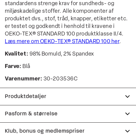
standardens strenge krav for sundheds- og
miljøskadelige stoffer. Alle komponenter af
produktet dvs., stof, tråd, knapper, etiketter etc.
er testet og godkendt i henhold til kravene i
OEKO-TEX® STANDARD 100 produktklasse II/4.
Læs mere om OEKO-TEX® STANDARD 100 her
.
Kvalitet:
98% Bomuld, 2% Spandex
Farve:
Blå
Varenummer:
30-203536C
Produktdetaljer
Skjorten har kinakrave.
Pasform & størrelse
Lomme på venstre bryst.
Fit:
Relaxed fit
Klub, bonus og medlemspriser
Manchetten har to knapper til at justere