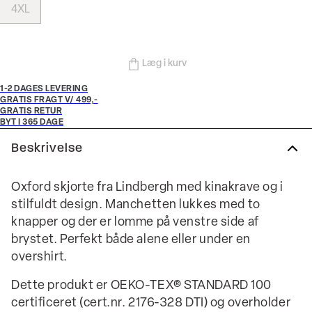
4XL
Læg i kurv
1-2 DAGES LEVERING
GRATIS FRAGT V/ 499,-
GRATIS RETUR
BYT I 365 DAGE
Beskrivelse
Oxford skjorte fra Lindbergh med kinakrave og i
stilfuldt design. Manchetten lukkes med to
knapper og der er lomme på venstre side af
brystet. Perfekt både alene eller under en
overshirt.
Dette produkt er OEKO-TEX® STANDARD 100
certificeret (cert.nr. 2176-328 DTI) og overholder