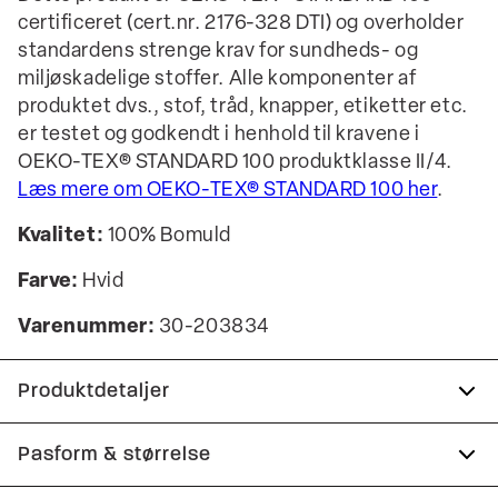
certificeret (cert.nr. 2176-328 DTI) og overholder
standardens strenge krav for sundheds- og
miljøskadelige stoffer. Alle komponenter af
produktet dvs., stof, tråd, knapper, etiketter etc.
er testet og godkendt i henhold til kravene i
OEKO-TEX® STANDARD 100 produktklasse II/4.
Læs mere om OEKO-TEX® STANDARD 100 her
.
Kvalitet:
100% Bomuld
Farve:
Hvid
Varenummer:
30-203834
Produktdetaljer
Certificeret med OEKO-TEX® STANDARD 100.
Pasform & størrelse
Fremstillet i 100% bomuld.