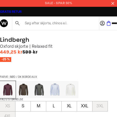
SALE - SPAR 50%
GRATIS RETUR
Søg her...
Lindbergh
Oxford skjorte | Relaxed fit
I alt (uden rabat)
449,25 kr
599 kr
-25 %
FARVE: RØD / DK BORDEAUX
VÆLG STØRRELSE
XS
S
M
L
XL
XXL
3XL
4XL