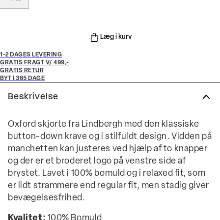
Læg i kurv
1-2 DAGES LEVERING
GRATIS FRAGT V/ 499,-
GRATIS RETUR
BYT I 365 DAGE
Beskrivelse
Oxford skjorte fra Lindbergh med den klassiske
button-down krave og i stilfuldt design. Vidden på
manchetten kan justeres ved hjælp af to knapper
og der er et broderet logo på venstre side af
brystet. Lavet i 100% bomuld og i relaxed fit, som
er lidt strammere end regular fit, men stadig giver
bevægelsesfrihed.
Kvalitet:
100% Bomuld