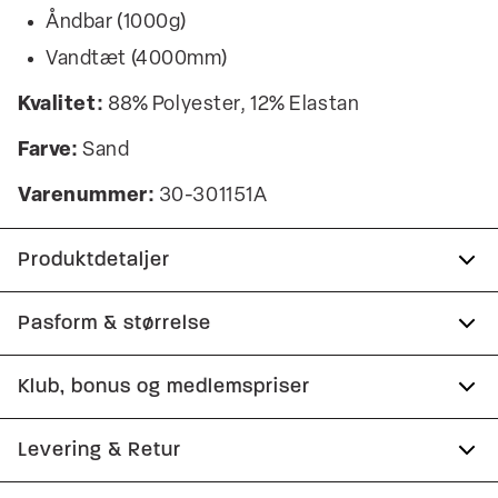
Åndbar (1000g)
Vandtæt (4000mm)
Kvalitet:
88% Polyester, 12% Elastan
Farve:
Sand
Varenummer:
30-301151A
Produktdetaljer
To inderlommer.
Pasform & størrelse
Størrelsen nederst i jakken kan justeres med
Fit:
Relaxed fit
Klub, bonus og medlemspriser
snøre.
Aftagelig hætte.
Tæt pasform, der sidder til uden at være stram
Tilmeld dig Club Wagner helt gratis.
Levering & Retur
Jakken er vindtæt.
Størrelsesguide
Lukkes med lynlås.