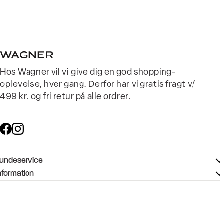
Hos Wagner vil vi give dig en god shopping-
oplevelse, hver gang. Derfor har vi gratis fragt v/
499 kr. og fri retur på alle ordrer.
undeservice
ndeservice - Hjælpecenter
nformation
ories - Inspiration
ntakt os
ørrelsesguide
tikker
b og karriere
turnering