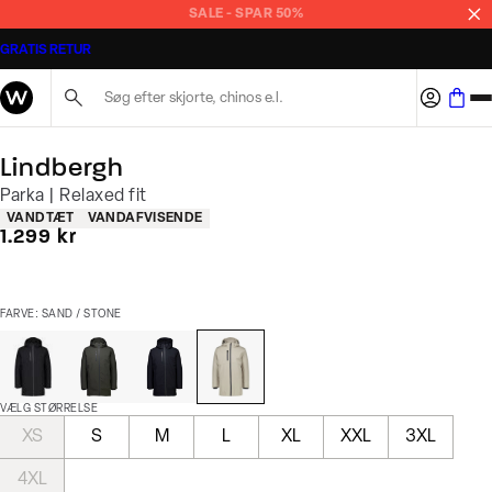
SALE - SPAR 50%
GRATIS RETUR
Søg her...
Lindbergh
Parka | Relaxed fit
Produkt egenskaber
VANDTÆT
VANDAFVISENDE
I alt (inkl. rabat)
1.299 kr
FARVE: SAND / STONE
VÆLG STØRRELSE
XS
S
M
L
XL
XXL
3XL
4XL