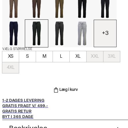
+
3
VÆLG STØRRELSE
XS
S
M
L
XL
XXL
3XL
4XL
Læg i kurv
1-2 DAGES LEVERING
GRATIS FRAGT V/ 499,-
GRATIS RETUR
BYT I 365 DAGE