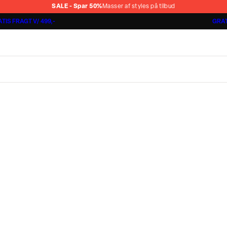
SALE - Spar 50%
Masser af styles på tilbud
TIS FRAGT V/ 499,-
GRAT
Jakkesæt fra 1499,-
Cashmere Touch Pants
Lindbergh
r