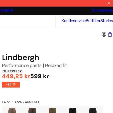
IS RETUR
BYT I 365 DAGE
Tidløse poloshirts
Overshirts
Bison
Kundeservice
Butikker
Stories
Lindbergh
Performance pants | Relaxed fit
Produkt egenskaber
SUPERFLEX
I alt (uden rabat)
449,25 kr
599 kr
-25 %
FARVE: GRØN / ARMY MIX