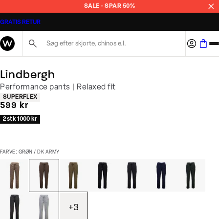
SALE - SPAR 50%
GRATIS RETUR
Søg her...
Lindbergh
Performance pants | Relaxed fit
Produkt egenskaber
SUPERFLEX
I alt (inkl. rabat)
599 kr
2 stk 1000 kr
FARVE: GRØN / DK ARMY
+
3