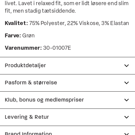
livet. Lavet i relaxed fit, som er lidt løsere end slim
fit, men stadig tætsiddende.
Kvalitet:
75% Polyester, 22% Viskose, 3% Elastan
Farve:
Grøn
Varenummer:
30-01007E
Produktdetaljer
Lavet med Superflex, der giver ekstra
Pasform & størrelse
elasticitet og komfort.
Fit:
Relaxed fit
Klub, bonus og medlemspriser
Der er to lommer på siden.
Bukserne har gylp med lynlås.
Almindelig pasform ved hofterne, strammere over
Tilmeld dig Club Wagner helt gratis.
Levering & Retur
lår og ned ad benet
Cropped længde: bukserne er kortere og går til
anklerne.
Model:
Modellen er 185 centimeter høj, og er iført
1-2 hverdage.
Brand Information