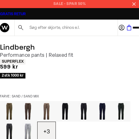
SALE - SPAR 50%
GRATIS RETUR
Søg her...
Lindbergh
Performance pants | Relaxed fit
Produkt egenskaber
SUPERFLEX
I alt (inkl. rabat)
599 kr
2 stk 1000 kr
FARVE: SAND / SAND MIX
+
3