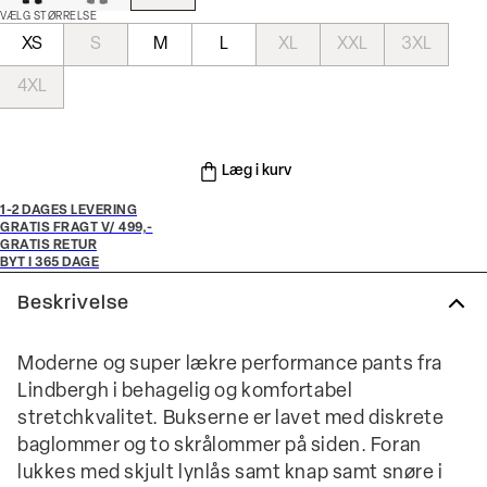
VÆLG STØRRELSE
XS
S
M
L
XL
XXL
3XL
4XL
Læg i kurv
1-2 DAGES LEVERING
GRATIS FRAGT V/ 499,-
GRATIS RETUR
BYT I 365 DAGE
Beskrivelse
Moderne og super lækre performance pants fra
Lindbergh i behagelig og komfortabel
stretchkvalitet. Bukserne er lavet med diskrete
baglommer og to skrålommer på siden. Foran
lukkes med skjult lynlås samt knap samt snøre i