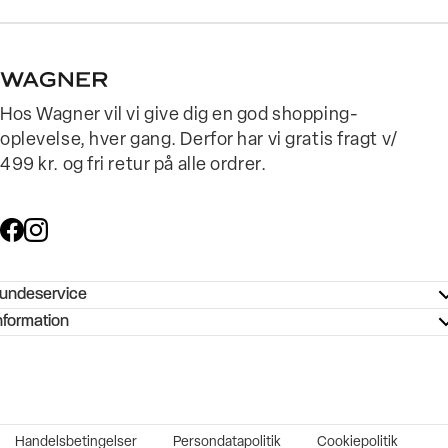
Hos Wagner vil vi give dig en god shopping-
oplevelse, hver gang. Derfor har vi gratis fragt v/
499 kr. og fri retur på alle ordrer.
undeservice
ndeservice - Hjælpecenter
nformation
ories - Inspiration
ntakt os
ørrelsesguide
tikker
b og karriere
turnering
okumentation
Handelsbetingelser
Persondatapolitik
Cookiepolitik
rtrudt køb