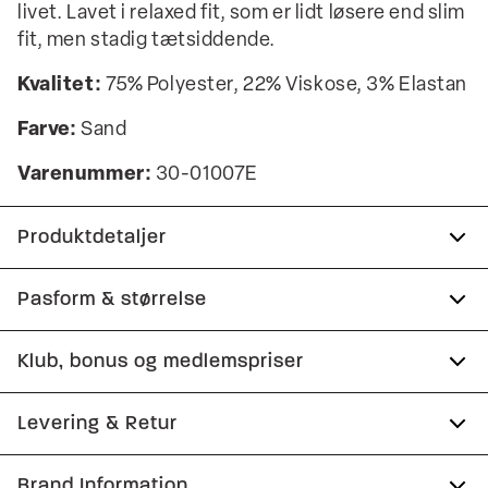
livet. Lavet i relaxed fit, som er lidt løsere end slim
fit, men stadig tætsiddende.
Kvalitet:
75% Polyester, 22% Viskose, 3% Elastan
Farve:
Sand
Varenummer:
30-01007E
Produktdetaljer
Lavet med Superflex, der giver ekstra
Pasform & størrelse
elasticitet og komfort.
Fit:
Relaxed fit
Klub, bonus og medlemspriser
Der er to lommer på siden.
Bukserne har gylp med lynlås.
Almindelig pasform ved hofterne, strammere over
Tilmeld dig Club Wagner helt gratis.
Levering & Retur
lår og ned ad benet
Cropped længde: bukserne er kortere og går til
anklerne.
Model:
Modellen er 185 centimeter høj, og er iført
1-2 hverdage.
Brand Information