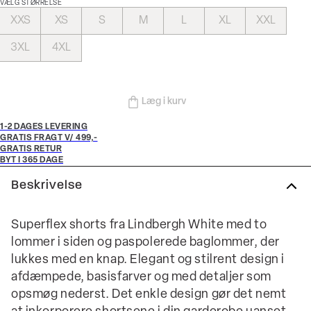
VÆLG STØRRELSE
XXS
XS
S
M
L
XL
XXL
3XL
4XL
Læg i kurv
1-2 DAGES LEVERING
GRATIS FRAGT V/ 499,-
GRATIS RETUR
BYT I 365 DAGE
Beskrivelse
Superflex shorts fra Lindbergh White med to
lommer i siden og paspolerede baglommer, der
lukkes med en knap. Elegant og stilrent design i
afdæmpede, basisfarver og med detaljer som
opsmøg nederst. Det enkle design gør det nemt