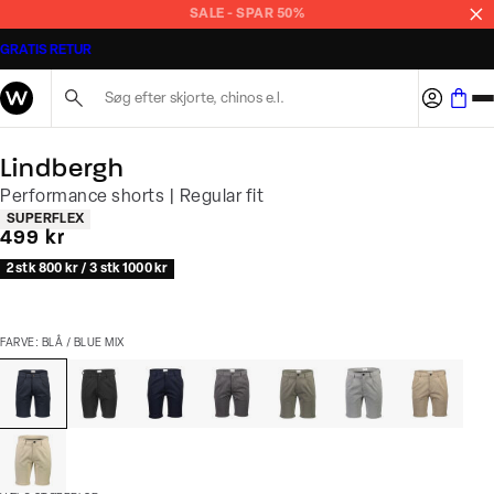
SALE - SPAR 50%
GRATIS RETUR
Søg her...
Lindbergh
Performance shorts | Regular fit
Produkt egenskaber
SUPERFLEX
I alt (inkl. rabat)
499 kr
2 stk 800 kr / 3 stk 1000 kr
FARVE: BLÅ / BLUE MIX