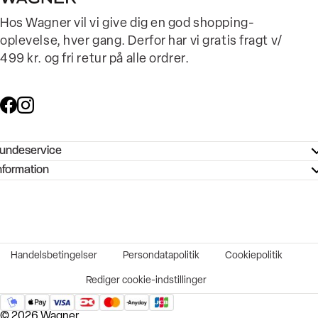
Hos Wagner vil vi give dig en god shopping-
oplevelse, hver gang. Derfor har vi gratis fragt v/
499 kr. og fri retur på alle ordrer.
undeservice
ndeservice - Hjælpecenter
nformation
ories - Inspiration
ntakt os
ørrelsesguide
tikker
b og karriere
turnering
okumentation
Handelsbetingelser
Persondatapolitik
Cookiepolitik
rtrudt køb
vekort
Rediger cookie-indstillinger
© 2026 Wagner