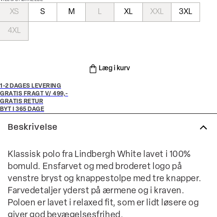
XS
S
M
L
XL
XXL
3XL
4XL
Læg i kurv
1-2 DAGES LEVERING
GRATIS FRAGT V/ 499,-
GRATIS RETUR
BYT I 365 DAGE
Beskrivelse
Klassisk polo fra Lindbergh White lavet i 100%
bomuld. Ensfarvet og med broderet logo på
venstre bryst og knappestolpe med tre knapper.
Farvedetaljer yderst på ærmene og i kraven.
Poloen er lavet i relaxed fit, som er lidt løsere og
giver god bevægelsesfrihed.