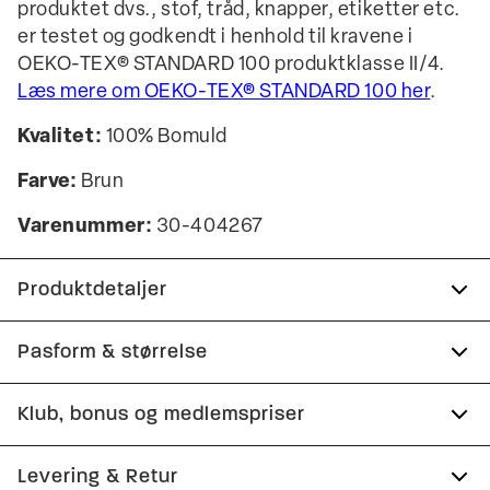
produktet dvs., stof, tråd, knapper, etiketter etc.
er testet og godkendt i henhold til kravene i
OEKO-TEX® STANDARD 100 produktklasse II/4.
Læs mere om OEKO-TEX® STANDARD 100 her
.
Kvalitet:
100% Bomuld
Farve:
Brun
Varenummer:
30-404267
Produktdetaljer
Åben hals.
Pasform & størrelse
Certificeret med OEKO-TEX® STANDARD 100.
Fit:
Comfort fit
Klub, bonus og medlemspriser
Logomærke nederst på venstre side.
Lidt løsere pasform, som giver god
Fremstillet i 100% bomuld.
Tilmeld dig Club Wagner helt gratis.
Levering & Retur
bevægelsesfrihed