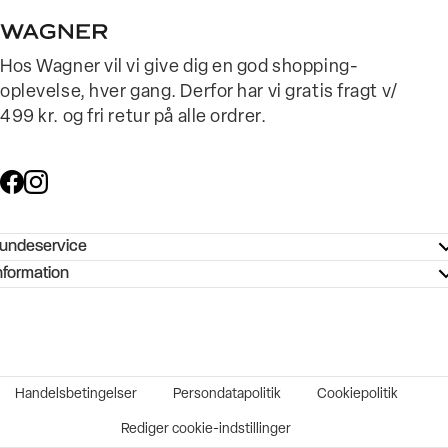
Hos Wagner vil vi give dig en god shopping-
oplevelse, hver gang. Derfor har vi gratis fragt v/
499 kr. og fri retur på alle ordrer.
undeservice
ndeservice - Hjælpecenter
nformation
ories - Inspiration
ntakt os
ørrelsesguide
tikker
b og karriere
turnering
okumentation
Handelsbetingelser
Persondatapolitik
Cookiepolitik
rtrudt køb
vekort
Rediger cookie-indstillinger