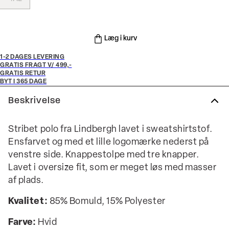
Læg i kurv
1-2 DAGES LEVERING
GRATIS FRAGT V/ 499,-
GRATIS RETUR
BYT I 365 DAGE
Beskrivelse
Stribet polo fra Lindbergh lavet i sweatshirtstof.
Ensfarvet og med et lille logomærke nederst på
venstre side. Knappestolpe med tre knapper.
Lavet i oversize fit, som er meget løs med masser
af plads.
Kvalitet:
85% Bomuld, 15% Polyester
Farve:
Hvid