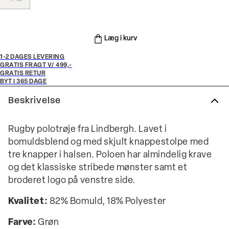
Læg i kurv
1-2 DAGES LEVERING
GRATIS FRAGT V/ 499,-
GRATIS RETUR
BYT I 365 DAGE
Beskrivelse
Rugby polotrøje fra Lindbergh. Lavet i
bomuldsblend og med skjult knappestolpe med
tre knapper i halsen. Poloen har almindelig krave
og det klassiske stribede mønster samt et
broderet logo på venstre side.
Kvalitet:
82% Bomuld, 18% Polyester
Farve:
Grøn