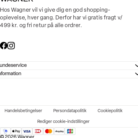
Hos Wagner vil vi give dig en god shopping-
oplevelse, hver gang. Derfor har vi gratis fragt v/
499 kr. og fri retur på alle ordrer.
undeservice
ndeservice - Hjælpecenter
nformation
ories - Inspiration
ntakt os
ørrelsesguide
tikker
b og karriere
turnering
okumentation
Handelsbetingelser
Persondatapolitik
Cookiepolitik
rtrudt køb
vekort
Rediger cookie-indstillinger
© 2026 Wagner