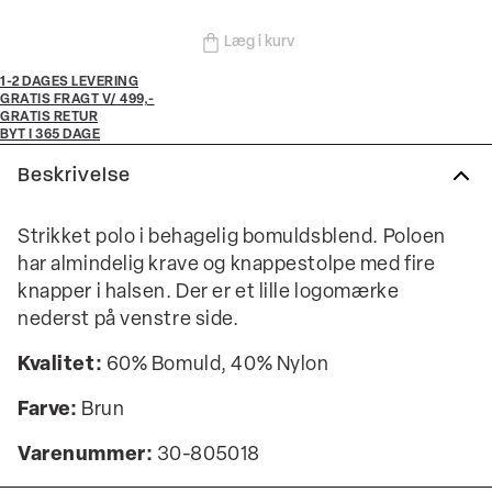
Læg i kurv
1-2 DAGES LEVERING
GRATIS FRAGT V/ 499,-
GRATIS RETUR
BYT I 365 DAGE
Beskrivelse
Strikket polo i behagelig bomuldsblend. Poloen
har almindelig krave og knappestolpe med fire
knapper i halsen. Der er et lille logomærke
nederst på venstre side.
Kvalitet:
60% Bomuld, 40% Nylon
Farve:
Brun
Varenummer:
30-805018