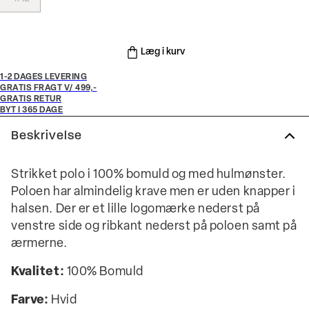
Læg i kurv
1-2 DAGES LEVERING
GRATIS FRAGT V/ 499,-
GRATIS RETUR
BYT I 365 DAGE
Beskrivelse
Strikket polo i 100% bomuld og med hulmønster.
Poloen har almindelig krave men er uden knapper i
halsen. Der er et lille logomærke nederst på
venstre side og ribkant nederst på poloen samt på
ærmerne.
Kvalitet:
100% Bomuld
Farve:
Hvid