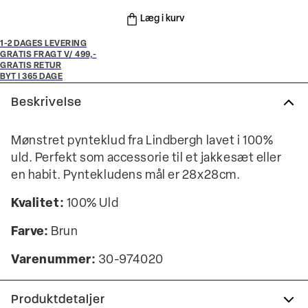
Læg i kurv
1-2 DAGES LEVERING
GRATIS FRAGT V/ 499,-
GRATIS RETUR
BYT I 365 DAGE
Beskrivelse
Mønstret pynteklud fra Lindbergh lavet i 100%
uld. Perfekt som accessorie til et jakkesæt eller
en habit. Pyntekludens mål er 28x28cm.
Kvalitet:
100% Uld
Farve:
Brun
Varenummer:
30-974020
Produktdetaljer