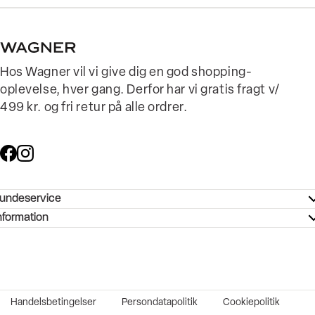
Hos Wagner vil vi give dig en god shopping-
oplevelse, hver gang. Derfor har vi gratis fragt v/
499 kr. og fri retur på alle ordrer.
undeservice
ndeservice - Hjælpecenter
nformation
ories - Inspiration
ntakt os
ørrelsesguide
tikker
b og karriere
turnering
okumentation
Handelsbetingelser
Persondatapolitik
Cookiepolitik
rtrudt køb