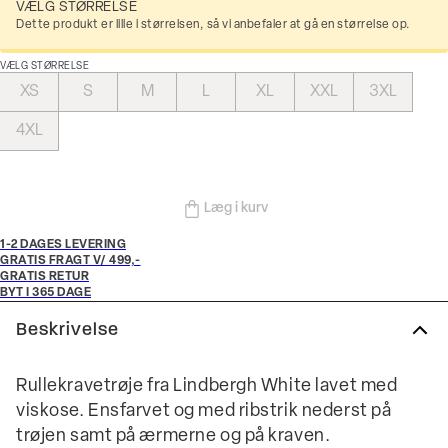
VÆLG STØRRELSE
Dette produkt er lille i størrelsen, så vi anbefaler at gå en størrelse op.
VÆLG STØRRELSE
XS
S
M
L
XL
XXL
3XL
4XL
Læg i kurv
1-2 DAGES LEVERING
GRATIS FRAGT V/ 499,-
GRATIS RETUR
BYT I 365 DAGE
Beskrivelse
Rullekravetrøje fra Lindbergh White lavet med
viskose. Ensfarvet og med ribstrik nederst på
trøjen samt på ærmerne og på kraven.