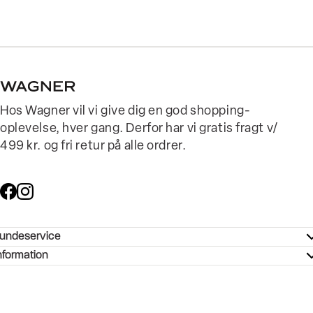
Hos Wagner vil vi give dig en god shopping-
oplevelse, hver gang. Derfor har vi gratis fragt v/
499 kr. og fri retur på alle ordrer.
undeservice
ndeservice - Hjælpecenter
nformation
ories - Inspiration
ntakt os
ørrelsesguide
tikker