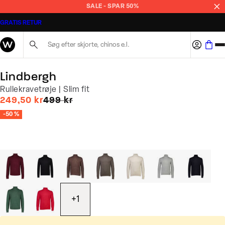
SALE - SPAR 50%
GRATIS RETUR
Søg her...
Lindbergh
Rullekravetrøje | Slim fit
I alt (uden rabat)
249,50 kr
499 kr
-50 %
+
1