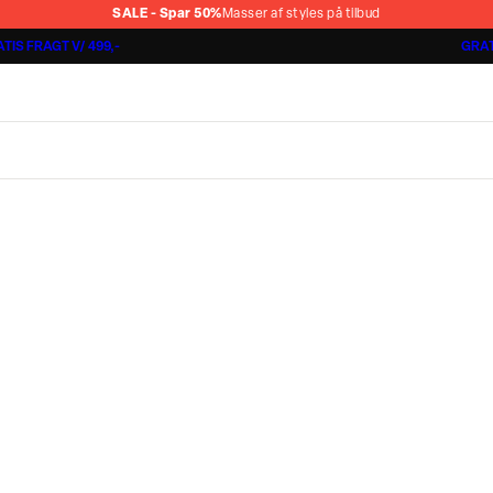
SALE - Spar 50%
Masser af styles på tilbud
TIS FRAGT V/ 499,-
GRAT
Jakkesæt fra 1499,-
Cashmere Touch Pants
Lindbergh
r