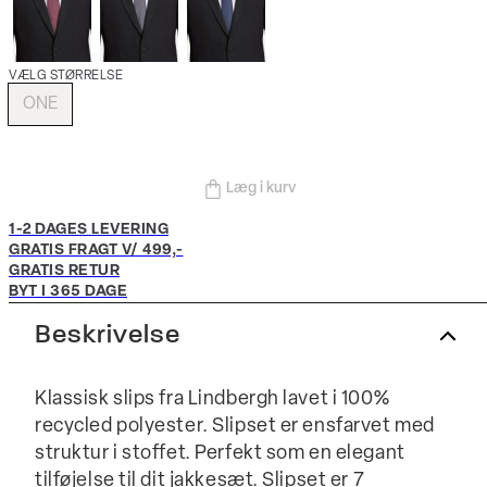
VÆLG STØRRELSE
ONE
Læg i kurv
1-2 DAGES LEVERING
GRATIS FRAGT V/ 499,-
GRATIS RETUR
BYT I 365 DAGE
Beskrivelse
Klassisk slips fra Lindbergh lavet i 100%
recycled polyester. Slipset er ensfarvet med
struktur i stoffet. Perfekt som en elegant
tilføjelse til dit jakkesæt. Slipset er 7