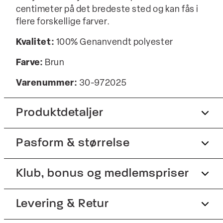
centimeter på det bredeste sted og kan fås i
flere forskellige farver.
Kvalitet:
100% Genanvendt polyester
Farve:
Brun
Varenummer:
30-972025
Produktdetaljer
Pasform & størrelse
Onesize.
Almindelig model.
Klub, bonus og medlemspriser
Produktnr.: 30-972025
Størrelsesguide
Tilmeld dig Club Wagner helt gratis.
Levering & Retur