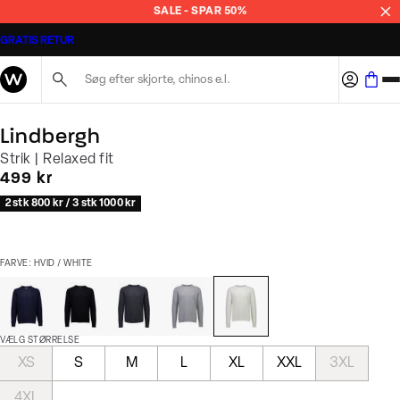
SALE - SPAR 50%
GRATIS RETUR
Søg her...
Lindbergh
Strik | Relaxed fit
I alt (inkl. rabat)
499 kr
2 stk 800 kr / 3 stk 1000 kr
FARVE: HVID / WHITE
VÆLG STØRRELSE
XS
S
M
L
XL
XXL
3XL
4XL