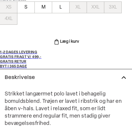
XS
S
M
L
XL
XXL
3XL
4XL
Læg i kurv
1-2 DAGES LEVERING
GRATIS FRAGT V/ 499,-
GRATIS RETUR
BYT I 365 DAGE
Beskrivelse
Strikket langærmet polo lavet i behagelig
bomuldsblend. Trøjen er lavet i ribstrik og har en
åben v-hals. Lavet i relaxed fit, som er lidt
strammere end regular fit, men stadig giver
bevægelsesfrihed.