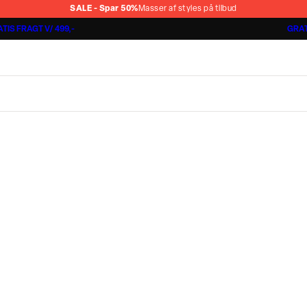
SALE - Spar 50%
Masser af styles på tilbud
TIS FRAGT V/ 499,-
GRAT
Shorts 3 for 1.000 kr.
Cashmere Touch Pants
Lindbergh
r