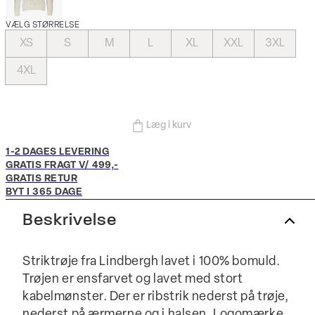
VÆLG STØRRELSE
XS
S
M
L
XL
XXL
3XL
4XL
Læg i kurv
1-2 DAGES LEVERING
GRATIS FRAGT V/ 499,-
GRATIS RETUR
BYT I 365 DAGE
Beskrivelse
Striktrøje fra Lindbergh lavet i 100% bomuld.
Trøjen er ensfarvet og lavet med stort
kabelmønster. Der er ribstrik nederst på trøje,
nederst på ærmerne og i halsen. Logomærke