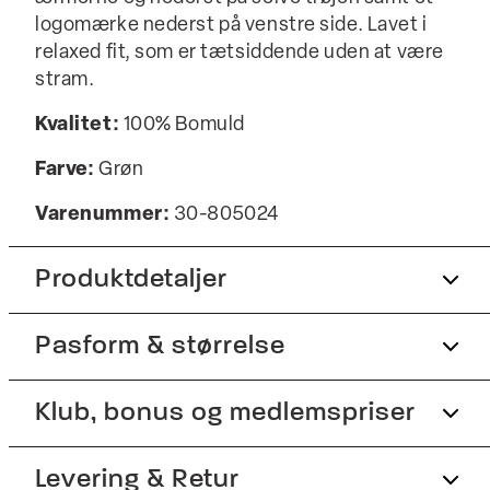
logomærke nederst på venstre side. Lavet i
relaxed fit, som er tætsiddende uden at være
stram.
Kvalitet:
100% Bomuld
Farve:
Grøn
Varenummer:
30-805024
Produktdetaljer
Pasform & størrelse
Trøjen har ribstrik nederst på ærmerne, på
trøjens nederste kant samt på kraven.
Fremstillet i 100% bomuld.
Fit:
Klub, bonus og medlemspriser
Relaxed fit
Logomærke nederst på venstre side.
Tæt pasform, der sidder til uden at være stram
Tilmeld dig Club Wagner helt gratis.
Levering & Retur
Trøjen har rund hals.