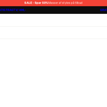
SALE - Spar 50%
Masser af styles på tilbud
TIS FRAGT V/ 499,-
GRAT
Jakkesæt fra 1499,-
Cashmere Touch Pants
Lindbergh
r