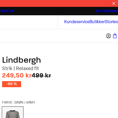
IS RETUR
BYT I 365 DAGE
Tidløse poloshirts
Overshirts
Bison
Kundeservice
Butikker
Stories
Lindbergh
Strik | Relaxed fit
I alt (uden rabat)
249,50 kr
499 kr
-50 %
FARVE: GRØN / ARMY