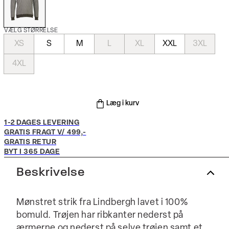
VÆLG STØRRELSE
XS
S
M
L
XL
XXL
3XL
4XL
Læg i kurv
1-2 DAGES LEVERING
GRATIS FRAGT V/ 499,-
GRATIS RETUR
BYT I 365 DAGE
Beskrivelse
Mønstret strik fra Lindbergh lavet i 100%
bomuld. Trøjen har ribkanter nederst på
ærmerne og nederst på selve trøjen samt et