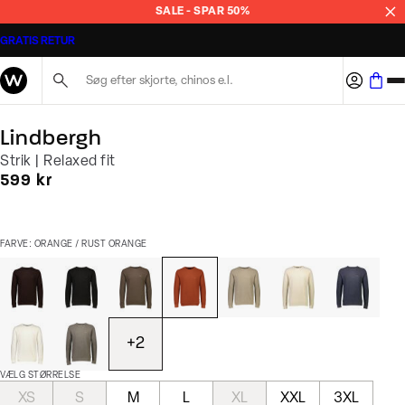
SALE - SPAR 50%
GRATIS RETUR
Søg her...
Lindbergh
Strik | Relaxed fit
I alt (inkl. rabat)
599 kr
FARVE: ORANGE / RUST ORANGE
+
2
VÆLG STØRRELSE
XS
S
M
L
XL
XXL
3XL