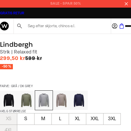
SALE - SPAR 50%
GRATIS RETUR
Søg her...
Lindbergh
Strik | Relaxed fit
I alt (uden rabat)
299,50 kr
599 kr
-50 %
FARVE: GRÅ / DK GREY
VÆLG STØRRELSE
XS
S
M
L
XL
XXL
3XL
4XL