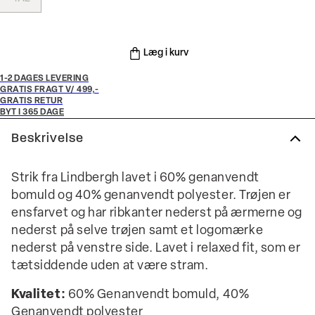
Læg i kurv
1-2 DAGES LEVERING
GRATIS FRAGT V/ 499,-
GRATIS RETUR
BYT I 365 DAGE
Beskrivelse
Strik fra Lindbergh lavet i 60% genanvendt
bomuld og 40% genanvendt polyester. Trøjen er
ensfarvet og har ribkanter nederst på ærmerne og
nederst på selve trøjen samt et logomærke
nederst på venstre side. Lavet i relaxed fit, som er
tætsiddende uden at være stram.
Kvalitet:
60% Genanvendt bomuld, 40%
Genanvendt polyester