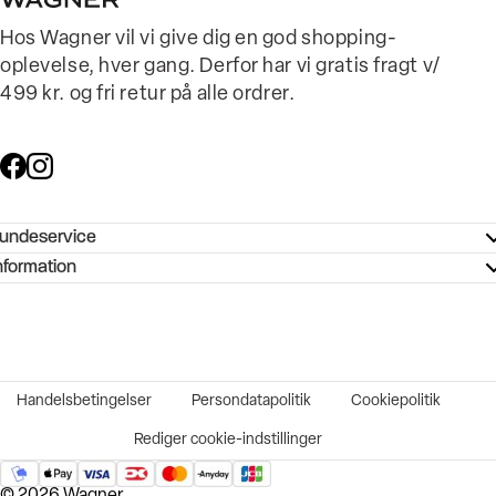
Hos Wagner vil vi give dig en god shopping-
oplevelse, hver gang. Derfor har vi gratis fragt v/
499 kr. og fri retur på alle ordrer.
undeservice
ndeservice - Hjælpecenter
nformation
ories - Inspiration
ntakt os
ørrelsesguide
tikker
b og karriere
turnering
okumentation
Handelsbetingelser
Persondatapolitik
Cookiepolitik
rtrudt køb
vekort
Rediger cookie-indstillinger