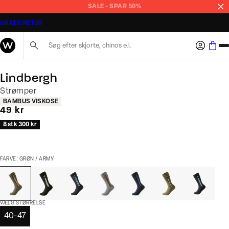
SALE - SPAR 50%
GRATIS RETUR
Søg her...
Lindbergh
Strømper
Produkt egenskaber
BAMBUS VISKOSE
I alt (inkl. rabat)
49 kr
8 stk 300 kr
FARVE: GRØN / ARMY
VÆLG STØRRELSE
40-47