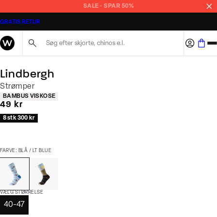
SALE - SPAR 50%
GRATIS RETUR
Søg her...
Lindbergh
Strømper
Produkt egenskaber
BAMBUS VISKOSE
I alt (inkl. rabat)
49 kr
8 stk 300 kr
FARVE: BLÅ / LT BLUE
VÆLG STØRRELSE
40-47