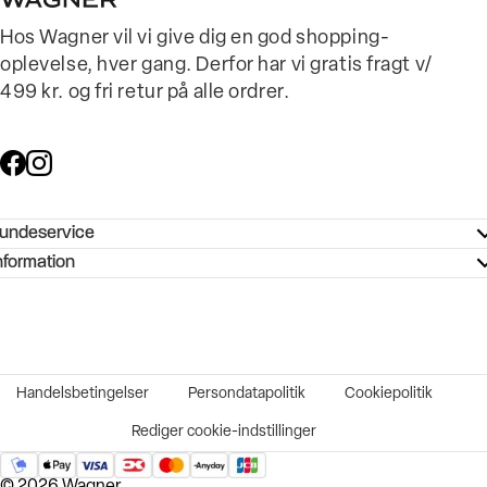
Hos Wagner vil vi give dig en god shopping-
oplevelse, hver gang. Derfor har vi gratis fragt v/
499 kr. og fri retur på alle ordrer.
undeservice
ndeservice - Hjælpecenter
nformation
ories - Inspiration
ntakt os
ørrelsesguide
tikker
b og karriere
turnering
okumentation
Handelsbetingelser
Persondatapolitik
Cookiepolitik
rtrudt køb
vekort
Rediger cookie-indstillinger