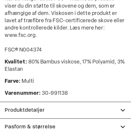
viser du din støtte til skovene og dem, som er
afhængige af dem. Viskosen i dette produkt er
lavet af træfibre fra FSC-certificerede skove eller
andre kontrollerede kilder. Læs mere her:
www.fsc.org.
FSC® N004374
Kvalitet:
80% Bambus viskose, 17% Polyamid, 3%
Elastan
Farve:
Multi
Varenummer:
30-991138
Produktdetaljer
Lavet i bambusviskose, som gør strømperne
Pasform & størrelse