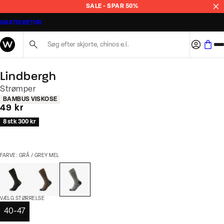
SALE - SPAR 50%
GRATIS RETUR
Søg her...
Lindbergh
Strømper
Produkt egenskaber
BAMBUS VISKOSE
I alt (inkl. rabat)
49 kr
8 stk 300 kr
FARVE: GRÅ / GREY MEL
VÆLG STØRRELSE
40-47