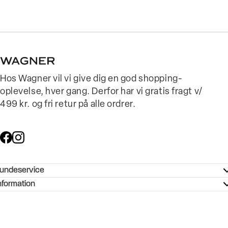
Hos Wagner vil vi give dig en god shopping-
oplevelse, hver gang. Derfor har vi gratis fragt v/
499 kr. og fri retur på alle ordrer.
undeservice
ndeservice - Hjælpecenter
nformation
ories - Inspiration
ntakt os
ørrelsesguide
tikker
b og karriere