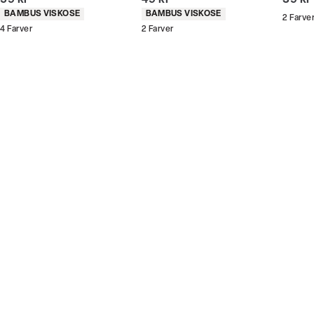
59 kr
49 kr
39 kr
butikker og online.
Produkt egenskaber
Produkt egenskaber
BAMBUS VISKOSE
BAMBUS VISKOSE
2
Farve
4
Farver
2
Farver
Bliv medlem