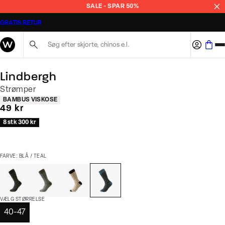
SALE - SPAR 50%
GRATIS RETUR
Søg her...
Lindbergh
Strømper
Produkt egenskaber
BAMBUS VISKOSE
I alt (inkl. rabat)
49 kr
8 stk 300 kr
FARVE: BLÅ / TEAL
VÆLG STØRRELSE
40-47