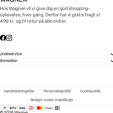
Hos Wagner vil vi give dig en god shopping-
oplevelse, hver gang. Derfor har vi gratis fragt v/
499 kr. og fri retur på alle ordrer.
undeservice
ndeservice - Hjælpecenter
nformation
ories - Inspiration
ntakt os
ørrelsesguide
tikker
b og karriere
turnering
okumentation
Handelsbetingelser
Persondatapolitik
Cookiepolitik
rtrudt køb
vekort
Rediger cookie-indstillinger