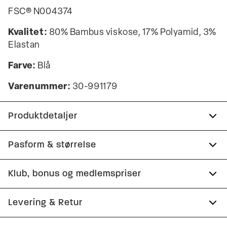
FSC® N004374
Kvalitet:
80% Bambus viskose, 17% Polyamid, 3%
Elastan
Farve:
Blå
Varenummer:
30-991179
Produktdetaljer
Certificeret med OEKO-TEX® STANDARD 100.
Pasform & størrelse
Med stretch for øget komfort.
Klub, bonus og medlemspriser
Lavet i bambusviskose, som gør strømperne
Størrelsesguide
temperaturregulerende og super bløde.
Tilmeld dig Club Wagner helt gratis.
Levering & Retur
Produktnr.: 30-991179