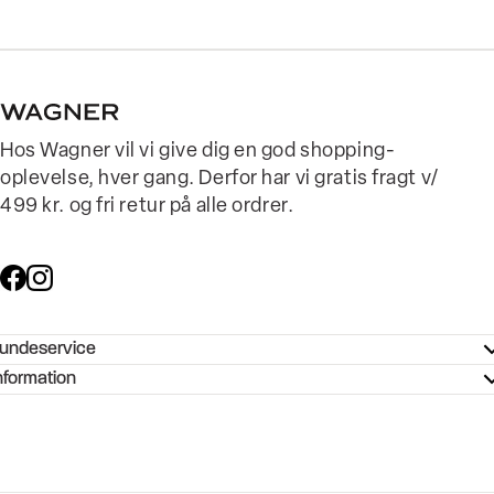
Hos Wagner vil vi give dig en god shopping-
oplevelse, hver gang. Derfor har vi gratis fragt v/
499 kr. og fri retur på alle ordrer.
undeservice
ndeservice - Hjælpecenter
nformation
ories - Inspiration
ntakt os
ørrelsesguide
tikker
b og karriere
turnering