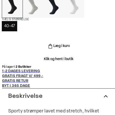
VÆLG STØRRELSE
40-47
Læg i kurv
Klik og hent i butik
På lager i
2 Butikker
1-2 DAGES LEVERING
GRATIS FRAGT V/ 499,-
GRATIS RETUR
BYT I 365 DAGE
Beskrivelse
Sporty strømper lavet med stretch, hvilket