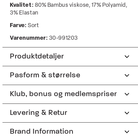
Kvalitet:
80% Bambus viskose, 17% Polyamid,
3% Elastan
Farve:
Sort
Varenummer:
30-991203
Produktdetaljer
Pasform & størrelse
Lavet i bambusviskose, som gør strømperne
temperaturregulerende og super bløde.
Findes i én størrelse.
Klub, bonus og medlemspriser
Størrelsesguide
Med stretch for øget komfort.
Tilmeld dig Club Wagner helt gratis.
Levering & Retur
Produktnr.: 30-991203
Brand Information
1-2 hverdage.
Spar 10% på din første ordre