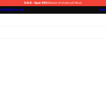
SALE - Spar 50%
Masser af styles på tilbud
TIS FRAGT V/ 499,-
GRAT
Shorts 3 for 1.000 kr.
Cashmere Touch Pants
Lindbergh
r