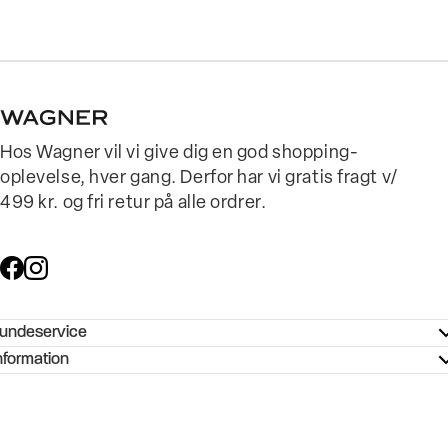
Hos Wagner vil vi give dig en god shopping-
oplevelse, hver gang. Derfor har vi gratis fragt v/
499 kr. og fri retur på alle ordrer.
undeservice
ndeservice - Hjælpecenter
nformation
ories - Inspiration
ntakt os
ørrelsesguide
tikker
b og karriere