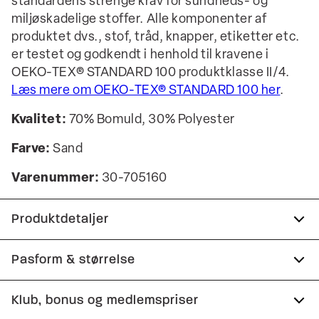
standardens strenge krav for sundheds- og
miljøskadelige stoffer. Alle komponenter af
produktet dvs., stof, tråd, knapper, etiketter etc.
er testet og godkendt i henhold til kravene i
OEKO-TEX® STANDARD 100 produktklasse II/4.
Læs mere om OEKO-TEX® STANDARD 100 her
.
Kvalitet:
70% Bomuld, 30% Polyester
Farve:
Sand
Varenummer:
30-705160
Produktdetaljer
Trøjen har rund hals.
Pasform & størrelse
Trøjen har ribstrik nederst på ærmerne samt på
Fit:
Relaxed fit
Klub, bonus og medlemspriser
trøjens nederste kant.