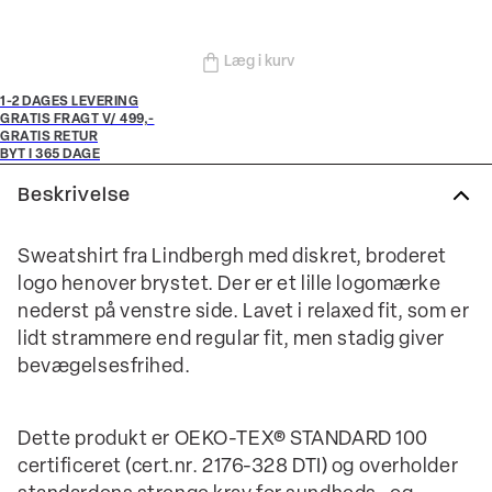
Læg i kurv
1-2 DAGES LEVERING
GRATIS FRAGT V/ 499,-
GRATIS RETUR
BYT I 365 DAGE
Beskrivelse
Sweatshirt fra Lindbergh med diskret, broderet
logo henover brystet. Der er et lille logomærke
nederst på venstre side. Lavet i relaxed fit, som er
lidt strammere end regular fit, men stadig giver
bevægelsesfrihed.
Dette produkt er OEKO-TEX® STANDARD 100
certificeret (cert.nr. 2176-328 DTI) og overholder