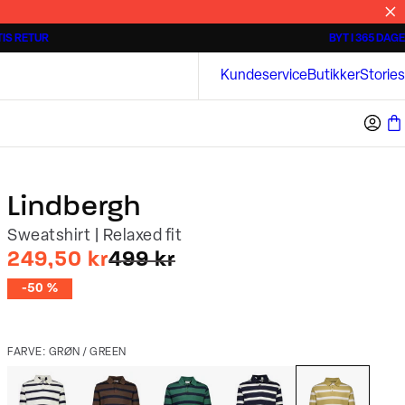
IS RETUR
BYT I 365 DAGE
3 for 500 kr.
Kortærmede skjorter
Bison
Kundeservice
Butikker
Stories
Lindbergh
Sweatshirt | Relaxed fit
I alt (uden rabat)
249,50 kr
499 kr
-50 %
FARVE: GRØN / GREEN