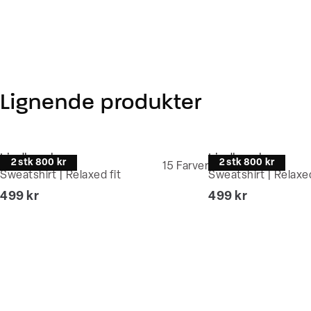
Lignende produkter
Lindbergh
Lindbergh
2 stk 800 kr
2 stk 800 kr
15
Farver
Sweatshirt | Relaxed fit
Sweatshirt | Relaxed
I alt (inkl. rabat)
I alt (inkl. rabat)
499 kr
499 kr