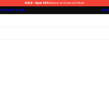
SALE - Spar 50%
Masser af styles på tilbud
TIS FRAGT V/ 499,-
GRAT
Shorts 3 for 1.000 kr.
Cashmere Touch Pants
Lindbergh
r