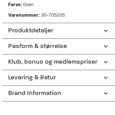
Farve:
Grøn
Varenummer:
30-705205
Produktdetaljer
Pasform & størrelse
Fremstillet i behagelig bomuldsblend.
Med almindelig krave.
Fit:
Klub, bonus og medlemspriser
Relaxed fit
Knappestolpe med tre knapper.
Certificeret med OEKO-TEX® STANDARD
Tæt pasform, der sidder til uden at være stram
Tilmeld dig Club Wagner helt gratis.
Levering & Retur
100.
Model:
Modellen er 188 centimeter høj, og har
Ribkant nederst.
et brystmål på 95 centimeter., Modellen er
Brand Information
1-2 hverdage.
Spar 10% på din første ordre
Produktnr.: 30-705205
iført en størrelse M.
Levering med GLS: 29,-
Størrelsesguide
Optjen 5% bonus på alle dine køb
PWT Brands
Gratis levering til pakkeboks ved køb for
Gøteborgvej 15-17