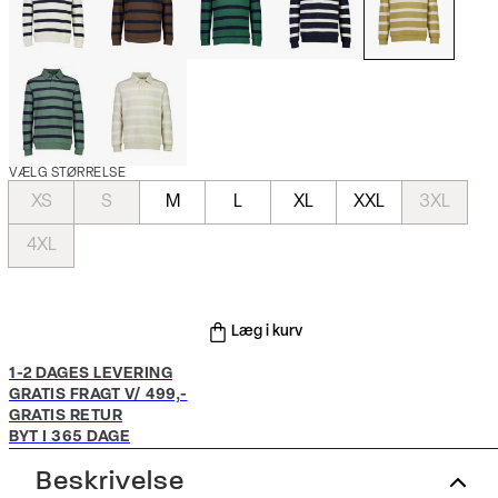
VÆLG STØRRELSE
XS
S
M
L
XL
XXL
3XL
4XL
Læg i kurv
1-2 DAGES LEVERING
GRATIS FRAGT V/ 499,-
GRATIS RETUR
BYT I 365 DAGE
Beskrivelse