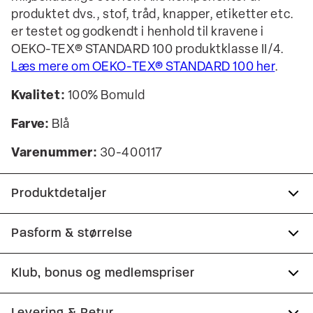
produktet dvs., stof, tråd, knapper, etiketter etc.
er testet og godkendt i henhold til kravene i
OEKO-TEX® STANDARD 100 produktklasse II/4.
Læs mere om OEKO-TEX® STANDARD 100 her
.
Kvalitet:
100% Bomuld
Farve:
Blå
Varenummer:
30-400117
Produktdetaljer
Fremstillet i 100% bomuld.
Pasform & størrelse
T-shirten har rund hals.
Fit:
Relaxed fit
Klub, bonus og medlemspriser
Logomærke nederst på venstre side.
Tæt pasform, der sidder til uden at være stram
Certificeret med OEKO-TEX® STANDARD 100.
Tilmeld dig Club Wagner helt gratis.