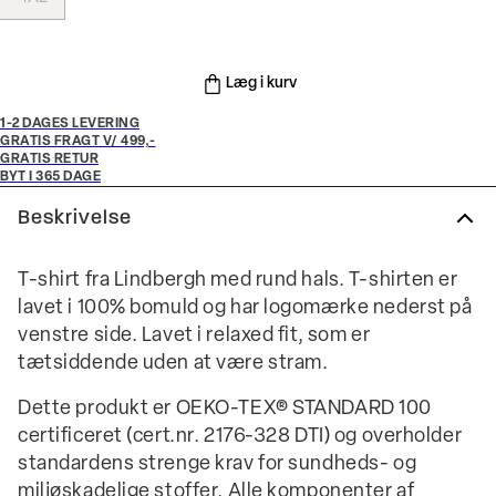
Læg i kurv
1-2 DAGES LEVERING
GRATIS FRAGT V/ 499,-
GRATIS RETUR
BYT I 365 DAGE
Beskrivelse
T-shirt fra Lindbergh med rund hals. T-shirten er
lavet i 100% bomuld og har logomærke nederst på
venstre side. Lavet i relaxed fit, som er
tætsiddende uden at være stram.
Dette produkt er OEKO-TEX® STANDARD 100
certificeret (cert.nr. 2176-328 DTI) og overholder
standardens strenge krav for sundheds- og
miljøskadelige stoffer. Alle komponenter af