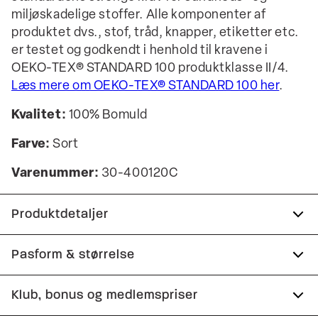
miljøskadelige stoffer. Alle komponenter af
produktet dvs., stof, tråd, knapper, etiketter etc.
er testet og godkendt i henhold til kravene i
OEKO-TEX® STANDARD 100 produktklasse II/4.
Læs mere om OEKO-TEX® STANDARD 100 her
.
Kvalitet:
100% Bomuld
Farve:
Sort
Varenummer:
30-400120C
Produktdetaljer
Der er logo på venstre bryst.
Pasform & størrelse
Logomærke nederst på venstre side.
Fit:
Oversize fit
Klub, bonus og medlemspriser
T-shirten har rund hals.