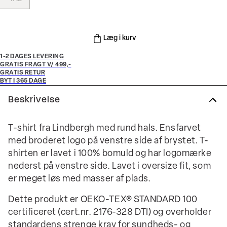
Læg i kurv
1-2 DAGES LEVERING
GRATIS FRAGT V/ 499,-
GRATIS RETUR
BYT I 365 DAGE
Beskrivelse
T-shirt fra Lindbergh med rund hals. Ensfarvet
med broderet logo på venstre side af brystet. T-
shirten er lavet i 100% bomuld og har logomærke
nederst på venstre side. Lavet i oversize fit, som
er meget løs med masser af plads.
Dette produkt er OEKO-TEX® STANDARD 100
certificeret (cert.nr. 2176-328 DTI) og overholder
standardens strenge krav for sundheds- og