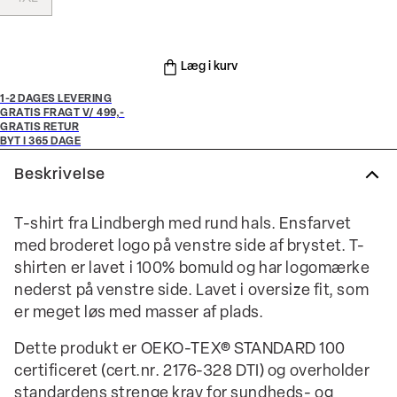
Læg i kurv
1-2 DAGES LEVERING
GRATIS FRAGT V/ 499,-
GRATIS RETUR
BYT I 365 DAGE
Beskrivelse
T-shirt fra Lindbergh med rund hals. Ensfarvet
med broderet logo på venstre side af brystet. T-
shirten er lavet i 100% bomuld og har logomærke
nederst på venstre side. Lavet i oversize fit, som
er meget løs med masser af plads.
Dette produkt er OEKO-TEX® STANDARD 100
certificeret (cert.nr. 2176-328 DTI) og overholder
standardens strenge krav for sundheds- og