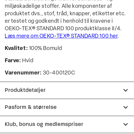
miljøskadelige stoffer. Alle komponenter af
produktet dvs., stof, tråd, knapper, etiketter etc.
er testet og godkendt i henhold til kravene i
OEKO-TEX® STANDARD 100 produktklasse II/4.
Læs mere om OEKO-TEX® STANDARD 100 her
.
Kvalitet:
100% Bomuld
Farve:
Hvid
Varenummer:
30-400120C
Produktdetaljer
Der er logo på venstre bryst.
Pasform & størrelse
Logomærke nederst på venstre side.
Fit:
Oversize fit
Klub, bonus og medlemspriser
T-shirten har rund hals.