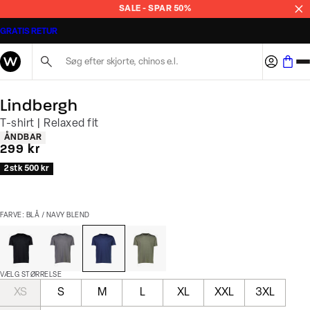
SALE - SPAR 50%
GRATIS RETUR
Søg her...
Lindbergh
T-shirt | Relaxed fit
Produkt egenskaber
ÅNDBAR
I alt (inkl. rabat)
299 kr
2 stk 500 kr
FARVE: BLÅ / NAVY BLEND
VÆLG STØRRELSE
XS
S
M
L
XL
XXL
3XL