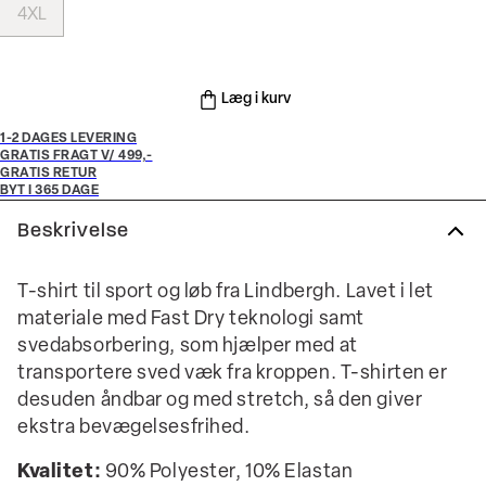
4XL
Læg i kurv
1-2 DAGES LEVERING
GRATIS FRAGT V/ 499,-
GRATIS RETUR
BYT I 365 DAGE
Beskrivelse
T-shirt til sport og løb fra Lindbergh. Lavet i let
materiale med Fast Dry teknologi samt
svedabsorbering, som hjælper med at
transportere sved væk fra kroppen. T-shirten er
desuden åndbar og med stretch, så den giver
ekstra bevægelsesfrihed.
Kvalitet:
90% Polyester, 10% Elastan