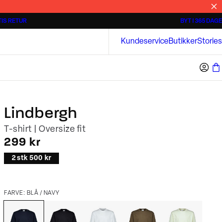
IS RETUR
BYT I 365 DAGE
3 for 500 kr.
Kortærmede skjorter
Bison
Kundeservice
Butikker
Stories
Lindbergh
T-shirt | Oversize fit
I alt (inkl. rabat)
299 kr
2 stk 500 kr
FARVE: BLÅ / NAVY