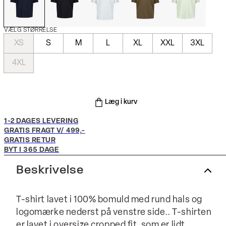
VÆLG STØRRELSE
XS
S
M
L
XL
XXL
3XL
4XL
Læg i kurv
1-2 DAGES LEVERING
GRATIS FRAGT V/ 499,-
GRATIS RETUR
BYT I 365 DAGE
Beskrivelse
T-shirt lavet i 100% bomuld med rund hals og
logomærke nederst på venstre side.. T-shirten
er lavet i oversize cropped fit, som er lidt