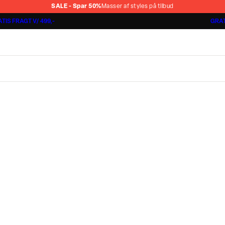
SALE - Spar 50%
Masser af styles på tilbud
TIS FRAGT V/ 499,-
GRAT
Shorts 3 for 1.000 kr.
Cashmere Touch Pants
Lindbergh
r