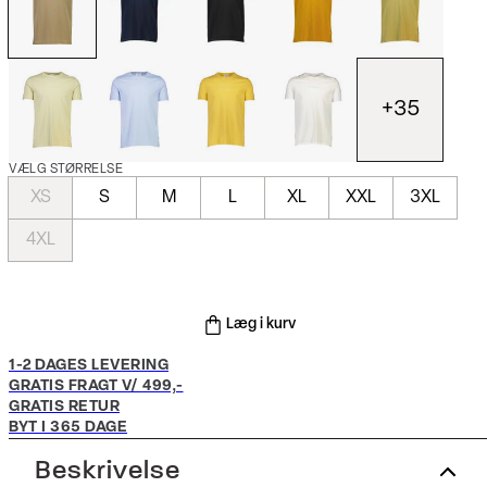
+
35
VÆLG STØRRELSE
XS
S
M
L
XL
XXL
3XL
4XL
Læg i kurv
1-2 DAGES LEVERING
GRATIS FRAGT V/ 499,-
GRATIS RETUR
BYT I 365 DAGE
Beskrivelse