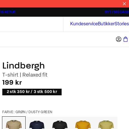
IS RETUR
BYT I 365 DAGE
3 for 500 kr.
Kortærmede skjorter
Bison
Kundeservice
Butikker
Stories
Lindbergh
T-shirt | Relaxed fit
I alt (inkl. rabat)
199 kr
2 stk 350 kr / 3 stk 500 kr
FARVE: GRØN / DUSTY GREEN