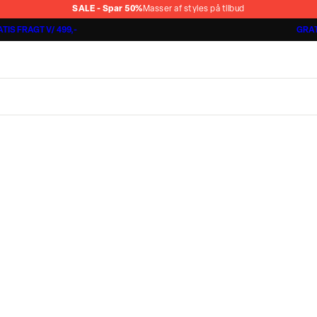
SALE - Spar 50%
Masser af styles på tilbud
TIS FRAGT V/ 499,-
GRAT
Shorts 3 for 1.000 kr.
Cashmere Touch Pants
Lindbergh
r