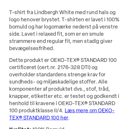
T-shirt fra Lindbergh White med rund hals og
logo henover brystet. T-shirten er lavet i 100%
bomuld og har logomærke nederst på venstre
side. Lavet i relaxed fit, som er en smule
strammere end regular fit, men stadig giver
bevægelsesfrihed.
Dette produkt er OEKO-TEX® STANDARD 100
certificeret (cert.nr. 2176-328 DTI) og
overholder standardens strenge krav for
sundheds- og miljøskadelige stoffer. Alle
komponenter af produktet dvs., stof, tråd,
knapper, etiketter etc. er testet og godkendt i
henhold til kravene i OEKO-TEX® STANDARD
100 produktklasse II/4.
Læs mere om OEKO-
TEX® STANDARD 100 her
.