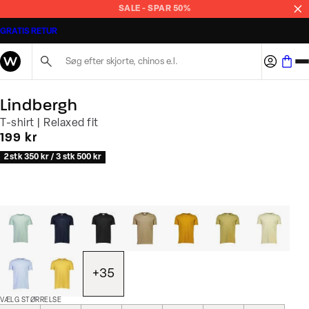
SALE - SPAR 50%
GRATIS RETUR
Søg her...
Lindbergh
T-shirt | Relaxed fit
I alt (inkl. rabat)
199 kr
2 stk 350 kr / 3 stk 500 kr
+
35
VÆLG STØRRELSE