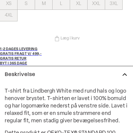
XS
S
M
L
XL
XXL
3XL
4XL
Læg i kurv
1-2 DAGES LEVERING
GRATIS FRAGT V/ 499,-
GRATIS RETUR
BYT I 365 DAGE
Beskrivelse
T-shirt fra Lindbergh White med rund hals og logo
henover brystet. T-shirten er lavet i 100% bomuld
og har logomærke nederst på venstre side. Lavet i
relaxed fit, som er en smule strammere end
regular fit, men stadig giver bevægelsesfrihed.