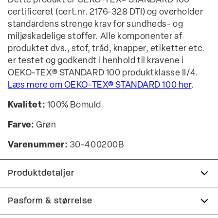
Dette produkt er OEKO-TEX® STANDARD 100
certificeret (cert.nr. 2176-328 DTI) og overholder
standardens strenge krav for sundheds- og
miljøskadelige stoffer. Alle komponenter af
produktet dvs., stof, tråd, knapper, etiketter etc.
er testet og godkendt i henhold til kravene i
OEKO-TEX® STANDARD 100 produktklasse II/4.
Læs mere om OEKO-TEX® STANDARD 100 her
.
Kvalitet:
100% Bomuld
Farve:
Grøn
Varenummer:
30-400200B
Produktdetaljer
Logo midt på brystet.
Pasform & størrelse
Fremstillet i 100% bomuld.