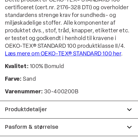
Dette produkt er OEKO-TEX® STANDARD 100
certificeret (cert.nr. 2176-328 DTI) og overholder
standardens strenge krav for sundheds- og
miljøskadelige stoffer. Alle komponenter af
produktet dvs., stof, tråd, knapper, etiketter etc.
er testet og godkendt i henhold til kravene i
OEKO-TEX® STANDARD 100 produktklasse II/4.
Læs mere om OEKO-TEX® STANDARD 100 her
.
Kvalitet:
100% Bomuld
Farve:
Sand
Varenummer:
30-400200B
Produktdetaljer
Logo midt på brystet.
Pasform & størrelse
Fremstillet i 100% bomuld.