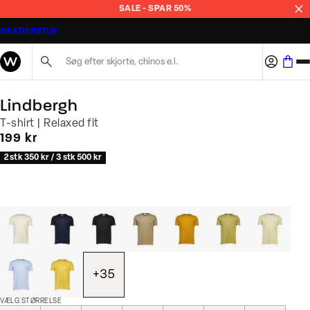
SALE - SPAR 50%
GRATIS RETUR
Søg her...
Lindbergh
T-shirt | Relaxed fit
I alt (inkl. rabat)
199 kr
2 stk 350 kr / 3 stk 500 kr
+
35
VÆLG STØRRELSE