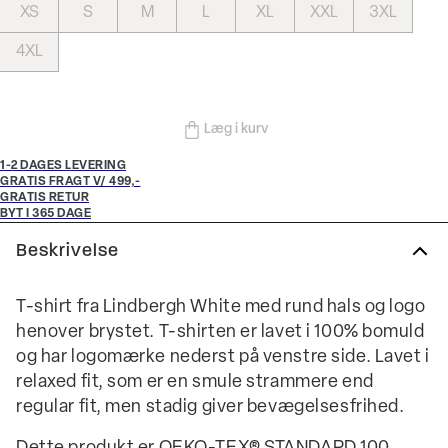
XS
S
M
L
XL
XXL
3XL
4XL
Læg i kurv
1-2 DAGES LEVERING
GRATIS FRAGT V/ 499,-
GRATIS RETUR
BYT I 365 DAGE
Beskrivelse
T-shirt fra Lindbergh White med rund hals og logo
henover brystet. T-shirten er lavet i 100% bomuld
og har logomærke nederst på venstre side. Lavet i
relaxed fit, som er en smule strammere end
regular fit, men stadig giver bevægelsesfrihed.