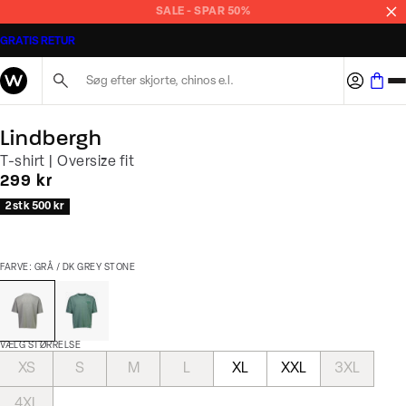
SALE - SPAR 50%
GRATIS RETUR
Søg her...
Lindbergh
T-shirt | Oversize fit
I alt (inkl. rabat)
299 kr
2 stk 500 kr
FARVE: GRÅ / DK GREY STONE
VÆLG STØRRELSE
XS
S
M
L
XL
XXL
3XL
4XL