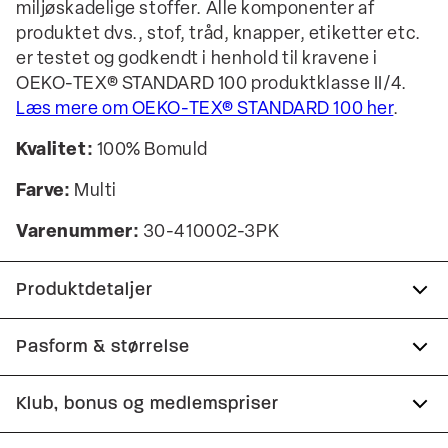
miljøskadelige stoffer. Alle komponenter af
produktet dvs., stof, tråd, knapper, etiketter etc.
er testet og godkendt i henhold til kravene i
OEKO-TEX® STANDARD 100 produktklasse II/4.
Læs mere om OEKO-TEX® STANDARD 100 her
.
Kvalitet:
100% Bomuld
Farve:
Multi
Varenummer:
30-410002-3PK
Produktdetaljer
De melerede T-shirts er lavet i bomuldsblend.
Pasform & størrelse
Print henover brystet.
Fit:
Relaxed fit
Klub, bonus og medlemspriser
Logomærke nederst på venstre side.
Tæt pasform, der sidder til uden at være stram
3-pak med T-shirts.