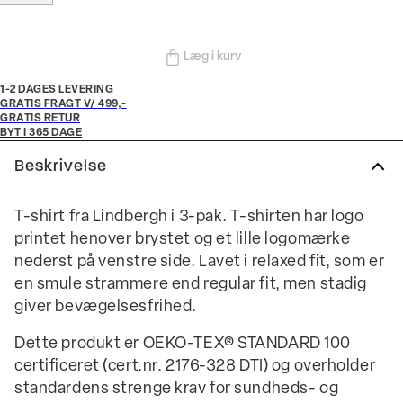
Læg i kurv
1-2 DAGES LEVERING
GRATIS FRAGT V/ 499,-
GRATIS RETUR
BYT I 365 DAGE
Beskrivelse
T-shirt fra Lindbergh i 3-pak. T-shirten har logo
printet henover brystet og et lille logomærke
nederst på venstre side. Lavet i relaxed fit, som er
en smule strammere end regular fit, men stadig
giver bevægelsesfrihed.
Dette produkt er OEKO-TEX® STANDARD 100
certificeret (cert.nr. 2176-328 DTI) og overholder
standardens strenge krav for sundheds- og