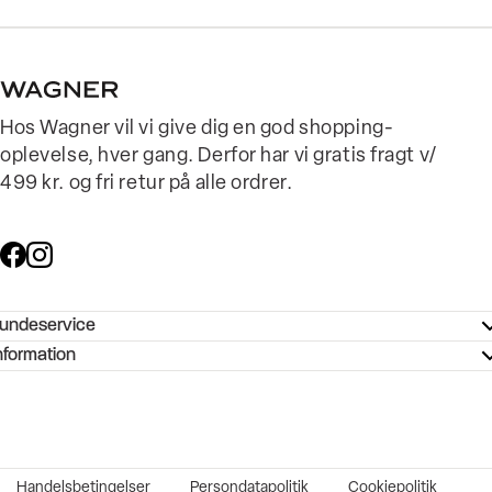
Hos Wagner vil vi give dig en god shopping-
oplevelse, hver gang. Derfor har vi gratis fragt v/
499 kr. og fri retur på alle ordrer.
undeservice
ndeservice - Hjælpecenter
nformation
ories - Inspiration
ntakt os
ørrelsesguide
tikker
b og karriere
turnering
okumentation
Handelsbetingelser
Persondatapolitik
Cookiepolitik
rtrudt køb