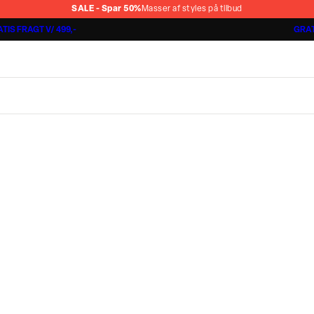
SALE - Spar 50%
Masser af styles på tilbud
TIS FRAGT V/ 499,-
GRAT
Shorts 3 for 1.000 kr.
Cashmere Touch Pants
Lindbergh
r