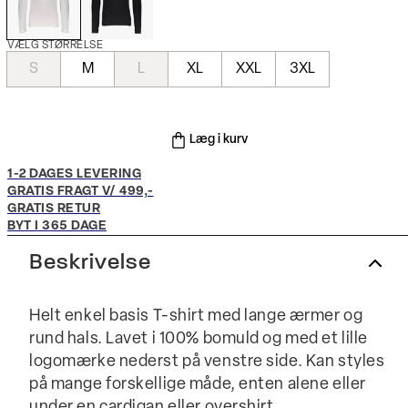
VÆLG STØRRELSE
S
M
L
XL
XXL
3XL
Læg i kurv
1-2 DAGES LEVERING
GRATIS FRAGT V/ 499,-
GRATIS RETUR
BYT I 365 DAGE
Beskrivelse
Helt enkel basis T-shirt med lange ærmer og
rund hals. Lavet i 100% bomuld og med et lille
logomærke nederst på venstre side. Kan styles
på mange forskellige måde, enten alene eller
under en cardigan eller overshirt.