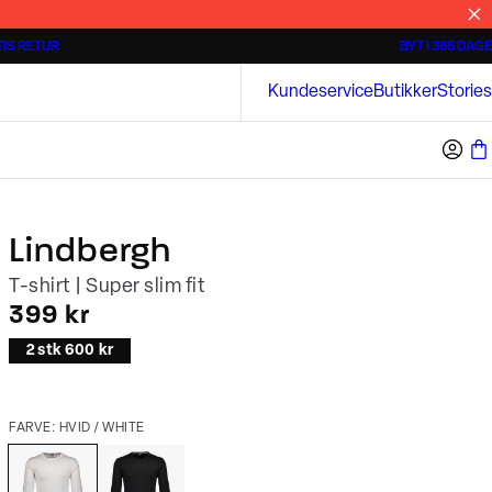
IS RETUR
BYT I 365 DAGE
3 for 500 kr.
Overshirts
Bison
Kundeservice
Butikker
Stories
Lindbergh
T-shirt | Super slim fit
I alt (inkl. rabat)
399 kr
2 stk 600 kr
FARVE: HVID / WHITE