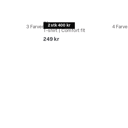
Bison
2 stk 400 kr
3
Farver
4
Farve
T-shirt | Comfort fit
I alt (inkl. rabat)
249 kr