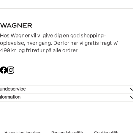
Hos Wagner vil vi give dig en god shopping-
oplevelse, hver gang. Derfor har vi gratis fragt v/
499 kr. og fri retur på alle ordrer.
undeservice
ndeservice - Hjælpecenter
nformation
ories - Inspiration
ntakt os
ørrelsesguide
tikker
b og karriere
turnering
okumentation