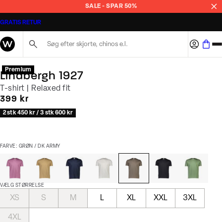
SALE - SPAR 50%
GRATIS RETUR
Søg her...
Premium
Lindbergh 1927
T-shirt | Relaxed fit
I alt (inkl. rabat)
399 kr
2 stk 450 kr / 3 stk 600 kr
FARVE: GRØN / DK ARMY
VÆLG STØRRELSE
XS
S
M
L
XL
XXL
3XL
4XL