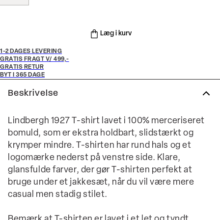
Læg i kurv
1-2 DAGES LEVERING
GRATIS FRAGT V/ 499,-
GRATIS RETUR
BYT I 365 DAGE
Beskrivelse
Lindbergh 1927 T-shirt lavet i 100% merceriseret
bomuld, som er ekstra holdbart, slidstærkt og
krymper mindre. T-shirten har rund hals og et
logomærke nederst på venstre side. Klare,
glansfulde farver, der gør T-shirten perfekt at
bruge under et jakkesæt, når du vil være mere
casual men stadig stilet.
Bemærk at T-shirten er lavet i et let og tyndt