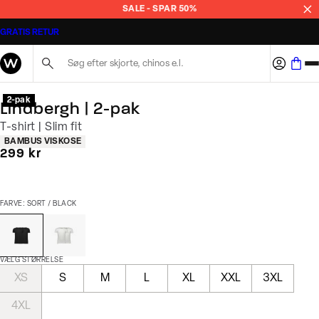
SALE - SPAR 50%
GRATIS RETUR
Søg her...
2-pak
Lindbergh | 2-pak
T-shirt | Slim fit
Produkt egenskaber
BAMBUS VISKOSE
I alt (inkl. rabat)
299 kr
FARVE: SORT / BLACK
VÆLG STØRRELSE
XS
S
M
L
XL
XXL
3XL
4XL