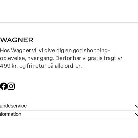
Hos Wagner vil vi give dig en god shopping-
oplevelse, hver gang. Derfor har vi gratis fragt v/
499 kr. og fri retur på alle ordrer.
undeservice
ndeservice - Hjælpecenter
nformation
ories - Inspiration
ntakt os
ørrelsesguide
tikker