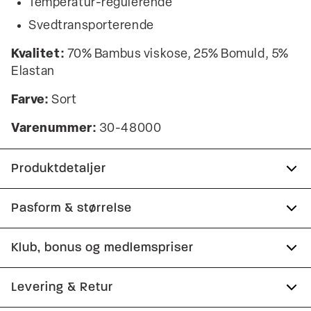
Temperatur-regulerende
Svedtransporterende
Kvalitet:
70% Bambus viskose, 25% Bomuld, 5%
Elastan
Farve:
Sort
Varenummer:
30-48000
Produktdetaljer
God basis T-shirt til brug året rundt.
Pasform & størrelse
Logomærke nederst på venstre side.
Fit:
Slim fit
Klub, bonus og medlemspriser
T-shirten har rund hals.
Tætsiddende pasform, der fremhæver kroppen
2-pak med ensfarvede T-shirts.
Tilmeld dig Club Wagner helt gratis.
Levering & Retur
Produktnr.: 30-48000
Model:
Modellen er 187 centimeter høj, og har et